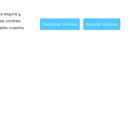
ás segura y
las cookies
Rechazar cookies
Aceptar cookies
sita nuestra
¡Síguenos en nuestras redes sociales!
@SaltoSystems