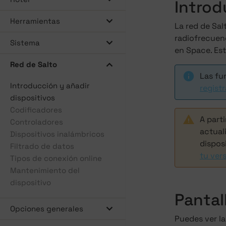
Introd
Herramientas
La red de Sa
radiofrecuenc
Sistema
en Space. Est
Red de Salto
Las fu
Introducción y añadir
regist
dispositivos
Codificadores
A parti
Controladores
actuali
Dispositivos inalámbricos
dispos
Filtrado de datos
tu ver
Tipos de conexión online
Mantenimiento del
dispositivo
Pantal
Opciones generales
Puedes ver la