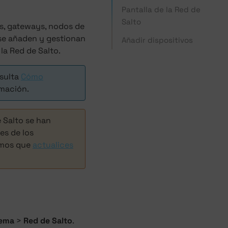
Pantalla de la Red de
Salto
rs, gateways, nodos de
 se añaden y gestionan
Añadir dispositivos
la Red de Salto.
nsulta
Cómo
mación.
e Salto se han
es de los
damos que
actualices
tema
>
Red de Salto
.