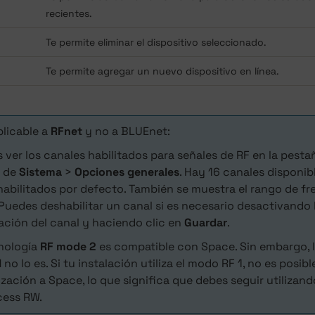
recientes.
Te permite eliminar el dispositivo seleccionado.
Te permite agregar un nuevo dispositivo en línea.
plicable a
RFnet
y no a BLUEnet:
 ver los canales habilitados para señales de RF en la pest
o de
Sistema
>
Opciones generales
. Hay 16 canales disponib
habilitados por defecto. También se muestra el rango de f
 Puedes deshabilitar un canal si es necesario desactivando l
cación del canal y haciendo clic en
Guardar
.
nología
RF mode 2
es compatible con Space. Sin embargo, 
1
no lo es. Si tu instalación utiliza el modo RF 1, no es posibl
ización a Space, lo que significa que debes seguir utiliza
ess RW.