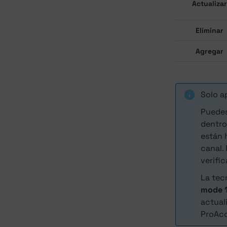
Actualizar
Eliminar
Agregar
Solo a
Puedes
dentr
están 
canal.
verifi
La tec
mode 
actual
ProAcc