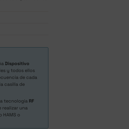
aña
Dispositivo
les y todos ellos
recuencia de cada
a casilla de
la tecnología
RF
e realizar una
ndo HAMS o