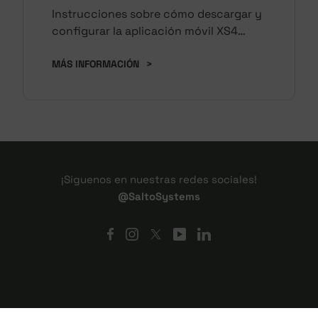
Instrucciones sobre cómo descargar y
configurar la aplicación móvil XS4
Sense.
MÁS INFORMACIÓN
>
¡Síguenos en nuestras redes sociales!
@SaltoSystems