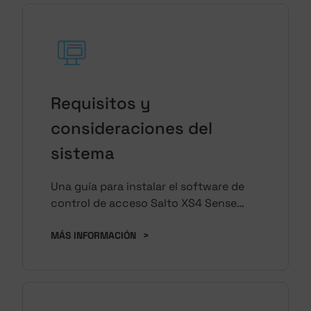
Requisitos y
consideraciones del
sistema
Una guía para instalar el software de
control de acceso Salto XS4 Sense
destinada a los administradores del
sistema. Se debe leer antes de intentar
MÁS INFORMACIÓN
>
instalar el software.