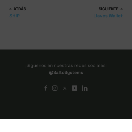
ATRÁS
SIGUIENTE
SHIP
Llaves Wallet
¡Síguenos en nuestras redes sociales!
@SaltoSystems