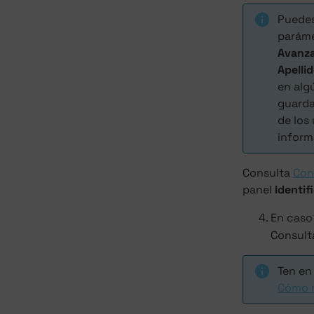
Puedes
parám
Avanz
Apelli
en alg
guarda
de los
inform
Consulta
Con
panel
Identif
En caso
Consult
Ten en
Cómo r