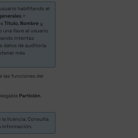
usuario habilitando el
generales
>
os
Título
,
Nombre
y
 una llave al usuario
uando intentas
s datos de auditoría
btener más
 las funciones del
splegable
Partición
.
la licencia. Consulta
 información.