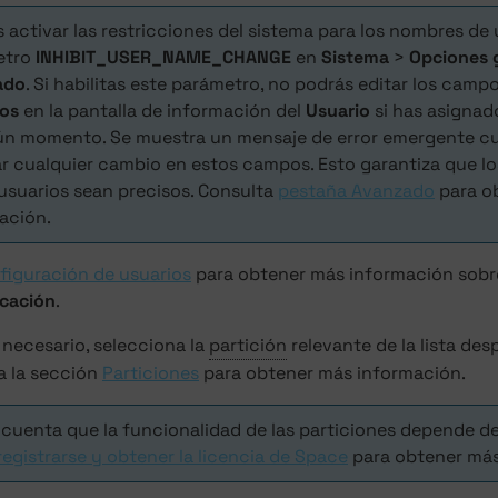
 activar las restricciones del sistema para los nombres de 
etro
INHIBIT_USER_NAME_CHANGE
en
Sistema
>
Opciones 
ado
. Si habilitas este parámetro, no podrás editar los camp
dos
en la pantalla de información del
Usuario
si has asignado
ún momento. Se muestra un mensaje de error emergente c
r cualquier cambio en estos campos. Esto garantiza que lo
 usuarios sean precisos. Consulta
pestaña Avanzado
para o
ación.
figuración de usuarios
para obtener más información sobre
icación
.
 necesario, selecciona la
partición
relevante de la lista de
a la sección
Particiones
para obtener más información.
 cuenta que la funcionalidad de las particiones depende de 
egistrarse y obtener la licencia de Space
para obtener más