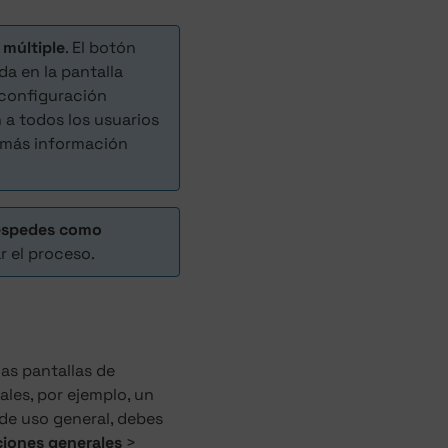
 múltiple
. El botón
a en la pantalla
y configuración
n a todos los usuarios
 más información
uéspedes como
r el proceso.
as pantallas de
ales, por ejemplo, un
de uso general, debes
iones generales
>