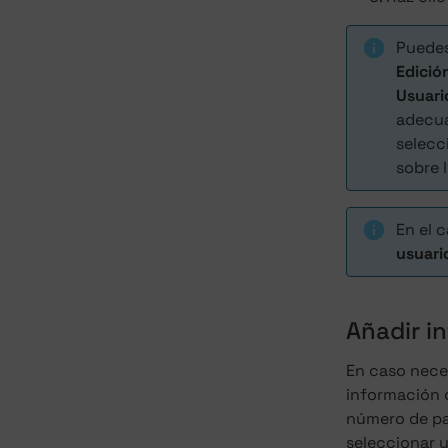
Puedes
Edició
Usuari
adecua
selecc
sobre 
En el c
usuari
Añadir i
En caso neces
información 
número de pa
seleccionar u