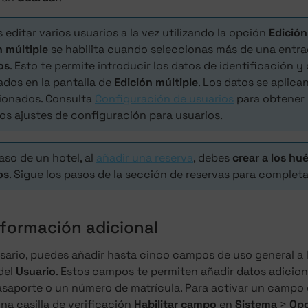
 editar varios usuarios a la vez utilizando la opción
Edición
n múltiple
se habilita cuando seleccionas más de una entrad
os
. Esto te permite introducir los datos de identificación 
dos en la pantalla de
Edición múltiple
. Los datos se aplica
ionados. Consulta
Configuración de usuarios
para obtener
los ajustes de configuración para usuarios.
aso de un hotel, al
añadir una reserva
, debes
crear a los h
os
. Sigue los pasos de la sección de reservas para completa
nformación adicional
ario, puedes añadir hasta cinco campos de uso general a l
del
Usuario
. Estos campos te permiten añadir datos adicion
saporte o un número de matrícula. Para activar un campo 
na casilla de verificación
Habilitar campo
en
Sistema
>
Opc