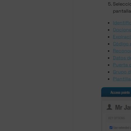
Selecci
pantall
Identifi
Opcione
Expiraci
Código 
Reconoc
Datos d
Puerta 
Grupo d
Plantill