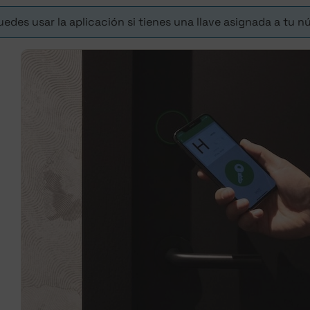
uedes usar la aplicación si tienes una llave asignada a tu 