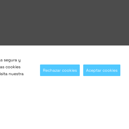
ás segura y
las cookies
Rechazar cookies
Aceptar cookies
sita nuestra
¡Síguenos en nuestras redes sociales!
@SaltoSystems