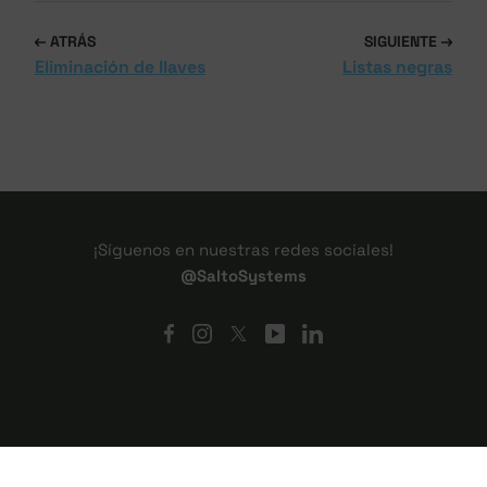
ATRÁS
SIGUIENTE
Eliminación de llaves
Listas negras
¡Síguenos en nuestras redes sociales!
@SaltoSystems