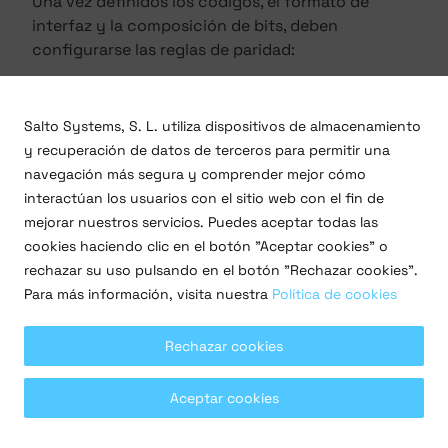
Una vez definidos los códigos, el formato de
interfaz y la composición de bits, deben
configurarse las reglas de paridad:
Salto Systems, S. L. utiliza dispositivos de almacenamiento
y recuperación de datos de terceros para permitir una
navegación más segura y comprender mejor cómo
interactúan los usuarios con el sitio web con el fin de
Configuración de las reglas de paridad
mejorar nuestros servicios. Puedes aceptar todas las
cookies haciendo clic en el botón "Aceptar cookies" o
Según el ejemplo anterior, deben definirse 13
rechazar su uso pulsando en el botón "Rechazar cookies".
bits de paridad par (12 de datos + 1 de
Para más información, visita nuestra
Política de cookies
paridad) y 13 bits de paridad impar (12 de
datos + 1 de paridad). Por lo tanto, escribe el
formato de paridad adecuado para los
Rechazar cookies
números pares en el campo
Regla de paridad
1
, y el formato de paridad adecuado para los
Aceptar cookies
números impares en el campo
Regla de
paridad 2
. La paridad se calcula según el