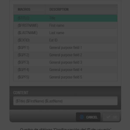
Cuadro de diálogo 'Configuración del ID de usuario'