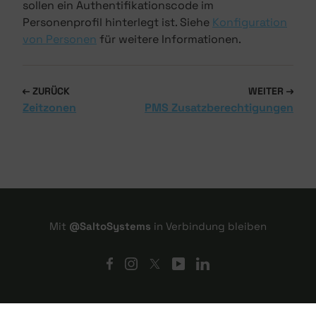
sollen ein Authentifikationscode im
Personenprofil hinterlegt ist. Siehe
Konfiguration
von Personen
für weitere Informationen.
ZURÜCK
WEITER
Zeitzonen
PMS Zusatzberechtigungen
Mit
@SaltoSystems
in Verbindung bleiben