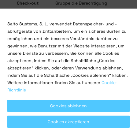
Check-out
Gruppe die Berechtigung
erteilen Hotel-Gäste
auszuchecken.
Salto Systems, S. L. verwendet Datenspeicher- und -
Durch Auswahl der Option
abrufgeräte von Drittanbietern, um ein sicheres Surfen zu
können Sie Anwendern der
ermöglichen und ein besseres Verständnis darüber zu
Gästemedium
Gruppe die Berechtigung
gewinnen, wie Benutzer mit der Website interagieren, um
kopieren
erteilen Gäste-Medien zu
unsere Dienste zu verbessern. Sie können alle Cookies
kopieren.
akzeptieren, indem Sie auf die Schaltfläche „Cookies
akzeptieren“ klicken, oder deren Verwendung ablehnen,
Durch Auswahl der Option
indem Sie auf die Schaltfläche „Cookies ablehnen“ klicken.
können Sie Anwendern der
Weitere Informationen finden Sie auf unserer
Cookie-
Löschen
Gruppe die Berechtigung
Richtlinie
verlorener
erteilen verlorene Gästemedien
Gästemedien
zu löschen. Das Löschen
Cookies ablehnen
verlorener Gästemedien setzt
diese auf die Sperrliste.
Cookies akzeptieren
Durch Auswahl der Option
können Sie Anwendern der