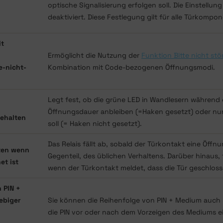
optische Signalisierung erfolgen soll. Die Einstellun
deaktiviert. Diese Festlegung gilt für alle Türkompo
it
Ermöglicht die Nutzung der
Funktion Bitte nicht st
e-nicht-
Kombination mit Code-bezogenen Öffnungsmodi.
Legt fest, ob die grüne LED in Wandlesern während
Öffnungsdauer anbleiben (=Haken gesetzt) oder nur
ehalten
soll (= Haken nicht gesetzt).
Das Relais fällt ab, sobald der Türkontakt eine Öffnu
lten wenn
Gegenteil, des üblichen Verhaltens. Darüber hinaus, f
et ist
wenn der Türkontakt meldet, dass die Tür geschlos
 PIN +
iebiger
Sie können die Reihenfolge von PIN + Medium auch 
die PIN vor oder nach dem Vorzeigen des Mediums 