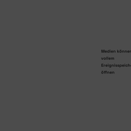
Medien können
vollem
Ereignisspeich
öffnen