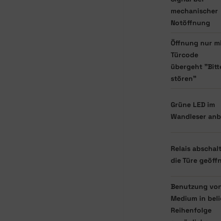
mechanischer
Notöffnung
Öffnung nur m
Türcode
übergeht "Bitt
stören"
Grüne LED im
Wandleser anb
Relais abscha
die Türe geöffn
Benutzung von
Medium in bel
Reihenfolge