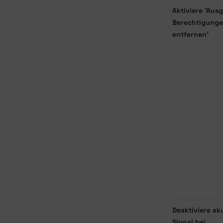
Aktiviere 'Au
Berechtigung
entfernen'
Deaktiviere ak
Signal bei