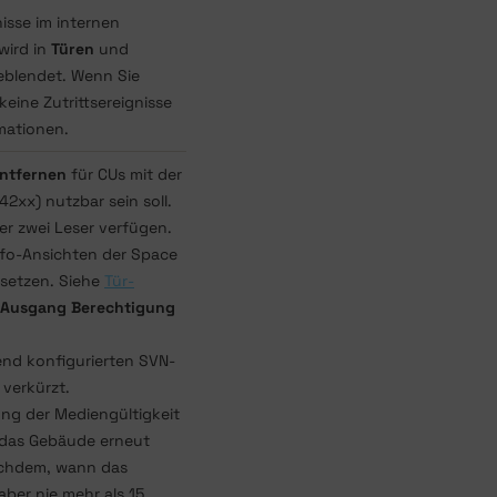
isse im internen
wird in
Türen
und
eblendet. Wenn Sie
eine Zutrittsereignisse
mationen.
ntfernen
für CUs mit der
42xx) nutzbar sein soll.
er zwei Leser verfügen.
nfo-Ansichten der Space
setzen. Siehe
Tür-
Ausgang Berechtigung
nd konfigurierten SVN-
verkürzt.
ng der Mediengültigkeit
n das Gebäude erneut
nachdem, wann das
ber nie mehr als 15