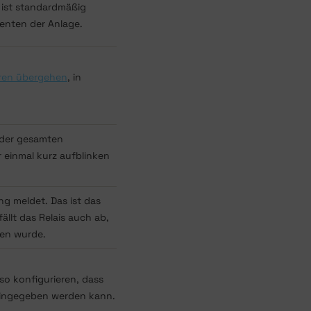
g ist standardmäßig
nenten der Anlage.
ören übergehen
, in
 der gesamten
 einmal kurz aufblinken
ng meldet. Das ist das
ällt das Relais auch ab,
sen wurde.
so konfigurieren, dass
eingegeben werden kann.