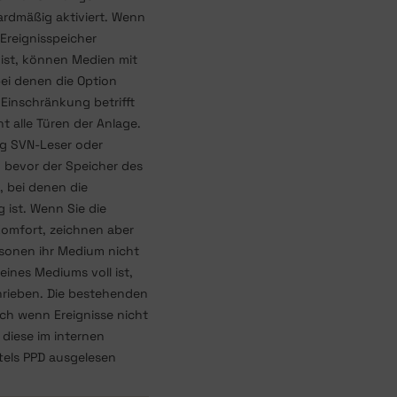
ardmäßig aktiviert. Wenn
 Ereignisspeicher
 ist, können Medien mit
bei denen die Option
e Einschränkung betrifft
t alle Türen der Anlage.
ig SVN-Leser oder
 bevor der Speicher des
, bei denen die
g ist. Wenn Sie die
Komfort, zeichnen aber
rsonen ihr Medium nicht
eines Mediums voll ist,
hrieben. Die bestehenden
ch wenn Ereignisse nicht
diese im internen
els PPD ausgelesen