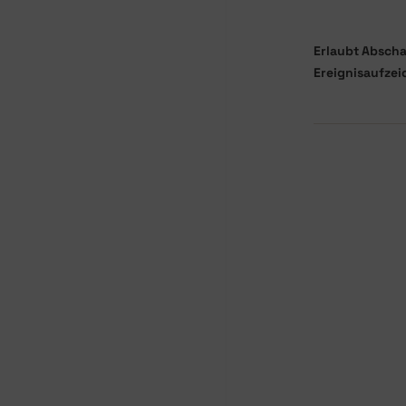
Erlaubt Absch
Ereignisaufze