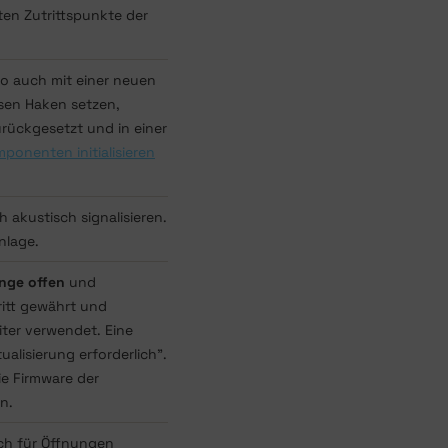
gten Zutrittspunkte der
o auch mit einer neuen
esen Haken setzen,
rückgesetzt und in einer
ponenten initialisieren
akustisch signalisieren.
nlage.
ange offen
und
ritt gewährt und
ter verwendet. Eine
ualisierung erforderlich".
e Firmware der
n.
och für Öffnungen