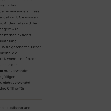
, wenn das
er einem anderen Leser
ndet wird. Sie müssen
n. Andernfalls wird der
längert wird.
entfernen
aktiviert
instellung
dus
freigeschaltet. Dieser
hierbei die
rnt, wenn eine Person
, dass der
us
nur verwendet
dgültigen
w. nicht verwendet
ne Offline-Tür
ine akustische und