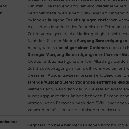
sgang
Minuten. Die Mediengültigkeit wird wieder erneuert
en
Personenmedium an einem SVN-Leser am Eingang od
im Modus
Ausgang Berichtigungen entfernen
verwe
dies jedoch innerhalb des festgelegten Zeitraums tu
Zutritt verweigert, da die Mediengültigkeit nicht ver
Nachdem Sie den Modus
Ausgang Berechtigungen 
haben, wird in den
allgemeinen Optionen
auch die E
Strenger 'Ausgang Berechtigungen entfernen'-Mo
Modus funktioniert ganz ähnlich. Allerdings werden 
Zutrittsberechtigungen komplett vom Medium entfe
dieses am Ausgangs-Leser präsentiert. Beachten Sie
strenge 'Ausgang Berechtigungen entfernen'-Mod
werden kann, wenn sich der SVN-Leser an einem en
Ausgangspunkt einer Anlage befindet. Er kann bsp
werden, wenn Personen nach dem SVN-Leser noch ei
verwenden müssen, um die Anlage zu verlassen.
ustisches
Legt fest, ob bei einer mechanischen Notöffnung e