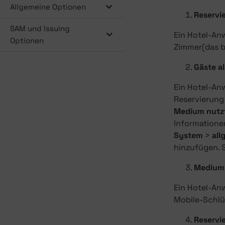
Allgemeine Optionen
Reservi
SAM und Issuing
Ein Hotel-Anw
Optionen
Zimmer(das b
Gäste a
Ein Hotel-An
Reservierung
Medium nutzt
Informatione
System
>
all
hinzufügen. 
Medium
Ein Hotel-An
Mobile-Schlü
Reservi