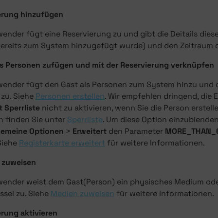
erung hinzufügen
ender fügt eine Reservierung zu und gibt die Deitails diese
ereits zum System hinzugefügt wurde) und den Zeitraum d
ls Personen zufügen und mit der Reservierung verknüpfen
wender fügt den Gast als Personen zum System hinzu und o
 zu. Siehe
Personen erstellen
. Wir empfehlen dringend, die 
 Sperrliste
nicht zu aktivieren, wenn Sie die Person erstell
n finden Sie unter
Sperrliste
. Um diese Option einzublenden
gemeine Optionen
>
Erweitert
den Parameter
MORE_THAN_
Siehe
Registerkarte erweitert
für weitere Informationen.
 zuweisen
wender weist dem Gast(Person) ein physisches Medium ode
ssel zu. Siehe
Medien zuweisen
für weitere Informationen.
erung aktivieren