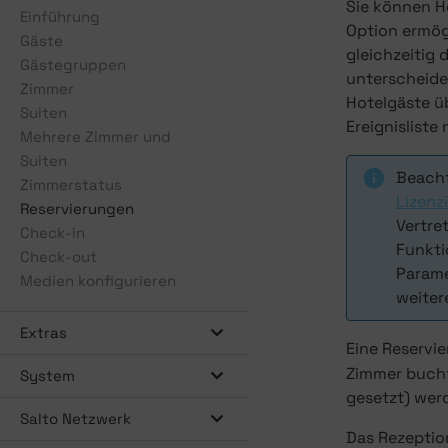
Sie können H
Einführung
Option ermög
Gäste
gleichzeitig
Gästegruppen
unterscheide
Zimmer
Hotelgäste üb
Suiten
Ereignislist
Mehrere Zimmer und
Suiten
Beacht
Zimmerstatus
Lizenz
Reservierungen
Vertre
Check-in
Funkti
Check-out
Param
Medien konfigurieren
weiter
Extras
Eine Reservie
Zimmer bucht.
System
gesetzt) werd
Salto Netzwerk
Das Rezeptio