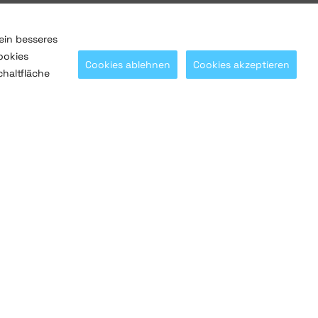
ein besseres
ookies
Cookies ablehnen
Cookies akzeptieren
chaltfläche
Mit
@SaltoSystems
in Verbindung bleiben