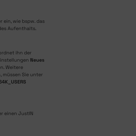
r ein, wie bspw. das
es Aufenthalts.
rdnet ihn der
Einstellungen
Neues
en. Weitere
, müssen Sie unter
64K_USERS
r einen JustIN