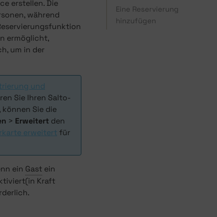
ce erstellen. Die
Eine Reservierung
rsonen, während
hinzufügen
Reservierungsfunktion
n ermöglicht,
ch, um in der
trierung und
en Sie Ihren Salto-
, können Sie die
en
>
Erweitert
den
rkarte erweitert
für
enn ein
Gast
ein
iviert(in Kraft
rderlich.