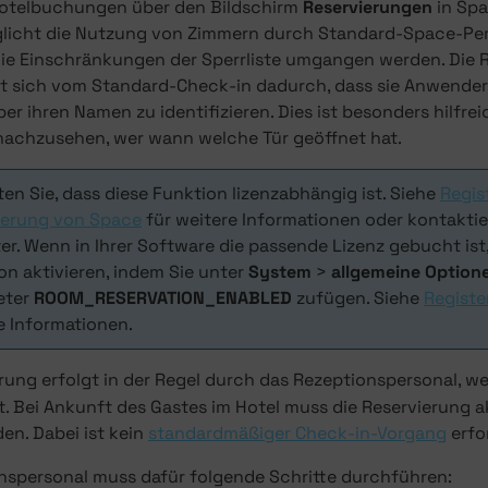
otelbuchungen über den Bildschirm
Reservierungen
in Spa
licht die Nutzung von Zimmern durch Standard-Space-Pe
 die Einschränkungen der Sperrliste umgangen werden. Die 
t sich vom Standard-Check-in dadurch, dass sie Anwender
er ihren Namen zu identifizieren. Dies ist besonders hilfrei
e nachzusehen, wer wann welche Tür geöffnet hat.
en Sie, dass diese Funktion lizenzabhängig ist. Siehe
Regis
ierung von Space
für weitere Informationen oder kontaktier
ter. Wenn in Ihrer Software die passende Lizenz gebucht ist
on aktivieren, indem Sie unter
System
>
allgemeine Option
eter
ROOM_RESERVATION_ENABLED
zufügen. Siehe
Registe
e Informationen.
rung erfolgt in der Regel durch das Rezeptionspersonal, w
 Bei Ankunft des Gastes im Hotel muss die Reservierung akt
en. Dabei ist kein
standardmäßiger Check-in-Vorgang
erfo
nspersonal muss dafür folgende Schritte durchführen: