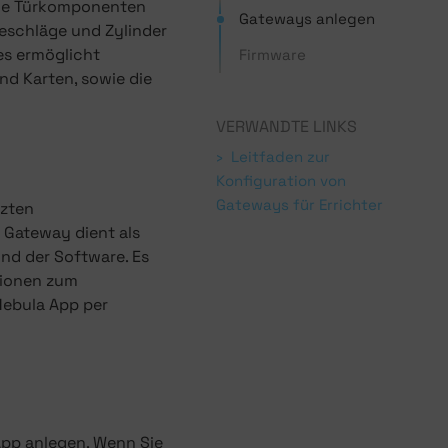
che Türkomponenten
Gateways anlegen
eschläge und Zylinder
es ermöglicht
Firmware
d Karten, sowie die
VERWANDTE LINKS
Leitfaden zur
Konfiguration von
Gateways für Errichter
tzten
 Gateway dient als
nd der Software. Es
tionen zum
Nebula App per
pp anlegen. Wenn Sie