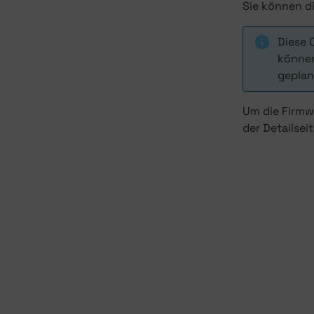
Sie können di
Diese 
können
geplan
Um die Firmwa
der Detailsei