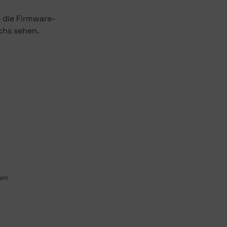
e die Firmware-
chs sehen.
den