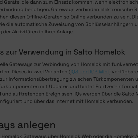
d Geräte, die dann zum Einsatz kommen, wenn elektronis
Verbindung benötigen. Gateways verbinden elektronische B
en diesen Offline-Geräten so Online verbunden zu sein. Di
ie die automatische Zuweisung von Schlüsselanhängern un
er Aktivitäten in Ihrer Anlage.
 zur Verwendung in Salto Homelok
zielle Gateways zur Verbindung von Homelok mit funkverne
en. Dieses in zwei Varianten (
IQ3 und IQ3 Mini
) verfügbare
e zur Informationsübertragung zwischen Türkomponenten u
 Türkomponenten mit Updates und bietet Echtzeit-Informa
 und auftretenden Ereignissen. IQs werden über die Salto 
nfiguriert und über das Internet mit Homelok verbunden.
ays anlegen
n Homelok Gateways über Homelok Web oder die Homelok A