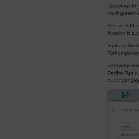
Gateways in 
konfiguriert
Eine vollstä
Abschnitt zu
Egal wie Sie 
Türkomponen
Gateways we
Geräte-Typ
au
durchgängige