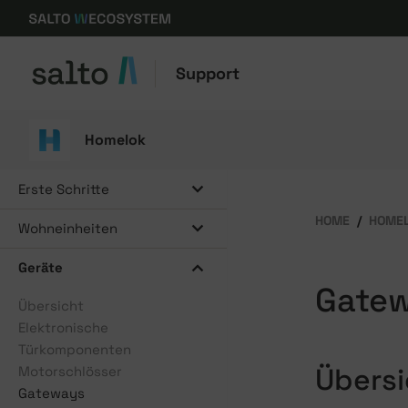
Support
Homelok
Erste Schritte
HOME
HOME
Wohneinheiten
Geräte
Gatew
Übersicht
Elektronische
Türkomponenten
Übersi
Motorschlösser
Gateways