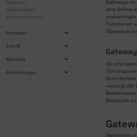
Gateways sin
Repeater
eine Online-
Steuerungen
und ermöglich
Kodierstationen
Funktionen w
Überwachung d
Personen
Zutritt
Gateways
Aktivität
IQs sind spe
Türkomponent
Einstellungen
Schnittstell
versorgt die
Batteriestand
Bluetooth ko
Gatew
Sie können i