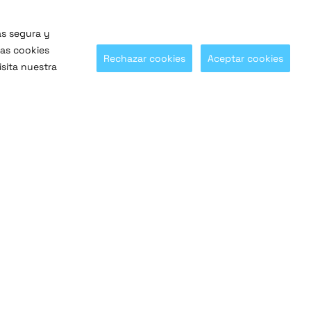
ás segura y
las cookies
Rechazar cookies
Aceptar cookies
sita nuestra
¡Síguenos en nuestras redes sociales!
@SaltoSystems