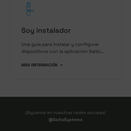
Soy instalador
Una guía para instalar y configurar
dispositivos con la aplicación Salto
Nebula, para instaladores y personal de
mantenimiento.
MÁS INFORMACIÓN
>
¡Síguenos en nuestras redes sociales!
@SaltoSystems