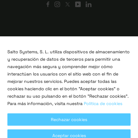
Salto Systems, S. L. utiliza dispositivos de almacenamiento
y recuperación de datos de terceros para permitir una
navegación más segura y comprender mejor cómo
interactúan los usuarios con el sitio web con el fin de
mejorar nuestros servicios. Puedes aceptar todas las
cookies haciendo clic en el botón "Aceptar cookies" o
Proyectos I+D+i
rechazar su uso pulsando en el botón "Rechazar cookies".
Legal
Para más información, visita nuestra
Política de cookies
Política de privacidad
Términos de uso
Política de cookies
Rechazar cookies
Copyright © 2026 Salto Systems, S.L.
Aceptar cookies
Todos los derechos reservados.