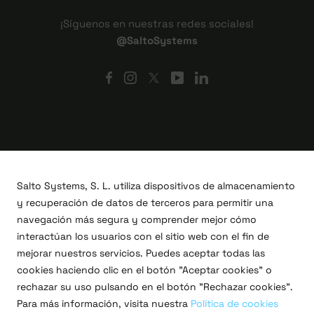
¡Síguenos en nuestras redes sociales!
@SaltoSystems
Salto Systems, S. L. utiliza dispositivos de almacenamiento
y recuperación de datos de terceros para permitir una
navegación más segura y comprender mejor cómo
interactúan los usuarios con el sitio web con el fin de
mejorar nuestros servicios. Puedes aceptar todas las
cookies haciendo clic en el botón "Aceptar cookies" o
Proyectos I+D+i
rechazar su uso pulsando en el botón "Rechazar cookies".
Legal
Para más información, visita nuestra
Política de cookies
Política de privacidad