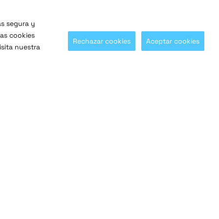
ás segura y
las cookies
Rechazar cookies
Aceptar cookies
sita nuestra
¡Síguenos en nuestras redes sociales!
@SaltoSystems