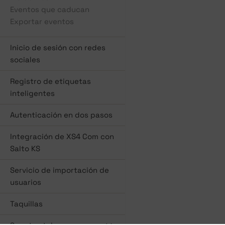
Eventos que caducan
Exportar eventos
Inicio de sesión con redes
sociales
Registro de etiquetas
inteligentes
Autenticación en dos pasos
Integración de XS4 Com con
Salto KS
Servicio de importación de
usuarios
Taquillas