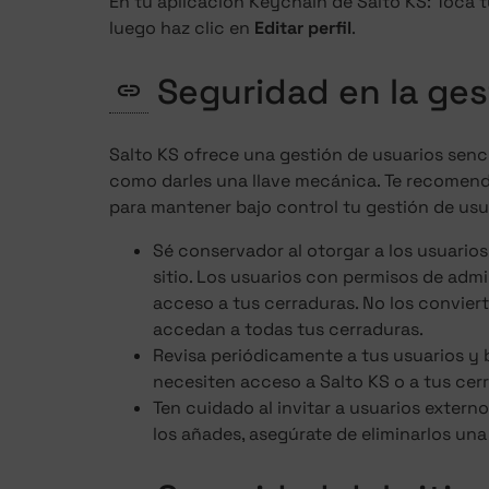
En tu aplicación Keychain de Salto KS: Toca tu
luego haz clic en
Editar perfil
.
Seguridad en la ges
Salto KS ofrece una gestión de usuarios sencil
como darles una llave mecánica. Te recomend
para mantener bajo control tu gestión de usu
Sé conservador al otorgar a los usuarios
sitio. Los usuarios con permisos de adm
acceso a tus cerraduras. No los convier
accedan a todas tus cerraduras.
Revisa periódicamente a tus usuarios y 
necesiten acceso a Salto KS o a tus cer
Ten cuidado al invitar a usuarios externos
los añades, asegúrate de eliminarlos un