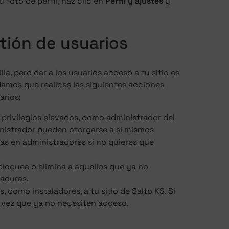
 foto de perfil, haz clic en
Perfil y ajustes
y
tión de usuarios
la, pero dar a los usuarios acceso a tu sitio es
amos que realices las siguientes acciones
arios:
 privilegios elevados, como administrador del
inistrador pueden otorgarse a sí mismos
tas en administradores si no quieres que
bloquea o elimina a aquellos que ya no
raduras.
, como instaladores, a tu sitio de Salto KS. Si
a vez que ya no necesiten acceso.