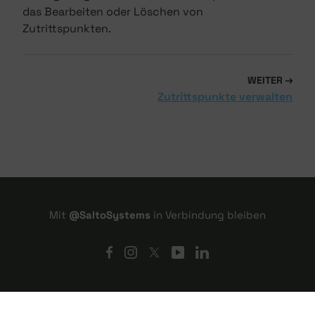
das Bearbeiten oder Löschen von
Zutrittspunkten.
WEITER
Zutrittspunkte verwalten
Mit
@SaltoSystems
in Verbindung bleiben