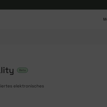
M
lity
Beta
siertes elektronisches