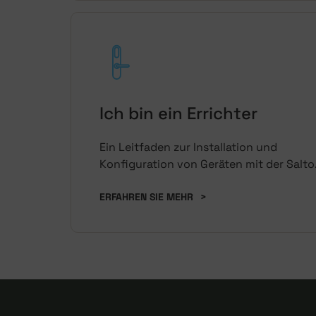
Ich bin ein Errichter
Ein Leitfaden zur Installation und
Konfiguration von Geräten mit der Salto
Nebula App, für Errichter und
Wartungspersonal.
ERFAHREN SIE MEHR
>