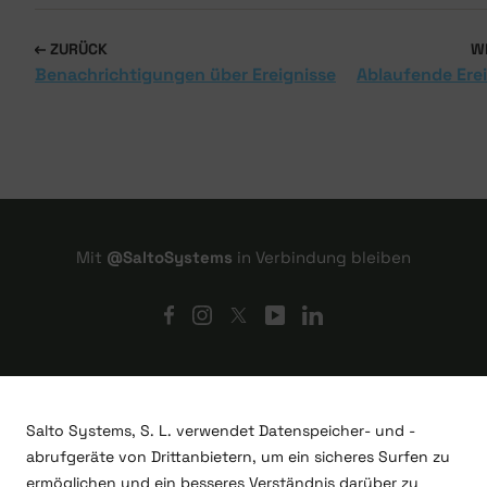
ZURÜCK
W
Benachrichtigungen über Ereignisse
Ablaufende Ere
Mit
@SaltoSystems
in Verbindung bleiben
Salto Systems, S. L. verwendet Datenspeicher- und -
abrufgeräte von Drittanbietern, um ein sicheres Surfen zu
ermöglichen und ein besseres Verständnis darüber zu