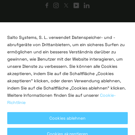
Salto Systems, S. L. verwendet Datenspeicher- und -
abrufgeräte von Drittanbietern, um ein sicheres Surfen zu
ermöglichen und ein besseres Verständnis darüber zu
gewinnen, wie Benutzer mit der Website interagieren, um
unsere Dienste zu verbessern. Sie können alle Cookies
akzeptieren, indem Sie auf die Schaltfläche „Cookies
akzeptieren“ klicken, oder deren Verwendung ablehnen,
indem Sie auf die Schaltfläche „Cookies ablehnen“ klicken.
F&E-Projekte
Weitere Informationen finden Sie auf unserer
Cookie-
Rechtliches
Richtlinie
Datenschutzrichtlinie
Nutzungsbedingungen
Cookie-Richtlinien
Cookies ablehnen
Copyright © 2026 Salto Systems, S.L.
Cookies akzeptieren