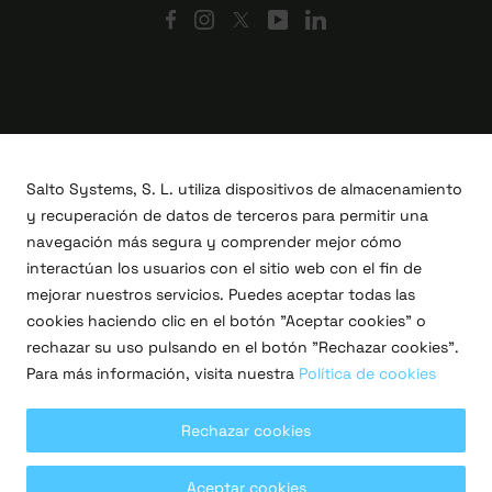
Salto Systems, S. L. utiliza dispositivos de almacenamiento
y recuperación de datos de terceros para permitir una
navegación más segura y comprender mejor cómo
interactúan los usuarios con el sitio web con el fin de
mejorar nuestros servicios. Puedes aceptar todas las
cookies haciendo clic en el botón "Aceptar cookies" o
Proyectos I+D+i
rechazar su uso pulsando en el botón "Rechazar cookies".
Legal
Para más información, visita nuestra
Política de cookies
Política de privacidad
Términos de uso
Política de cookies
Rechazar cookies
Copyright © 2026 Salto Systems, S.L.
Aceptar cookies