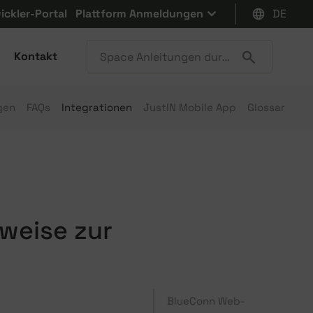
ickler-Portal
Plattform Anmeldungen
DE
Kontakt
gen
FAQs
Integrationen
JustIN Mobile App
Glossar
weise zur
BlueConn Web-