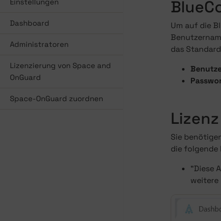
Einstellungen
BlueC
Dashboard
Um auf die B
Benutzername
Administratoren
das Standar
Lizenzierung von Space and
Benutz
OnGuard
Passwo
Space-OnGuard zuordnen
Lizenz
Sie benötige
die folgende
"Diese A
weitere