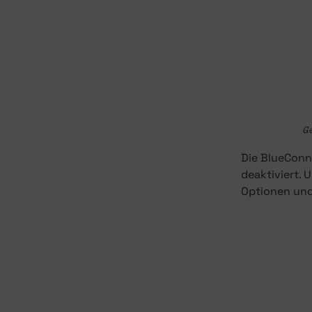
Ge
Die BlueCon
deaktiviert. 
Optionen und