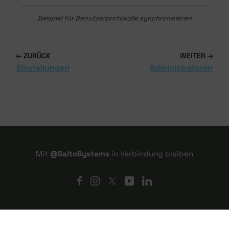
Beispiel für Benutzerprotokolle synchronisieren
ZURÜCK
WEITER
Einstellungen
Administratoren
Mit
@SaltoSystems
in Verbindung bleiben