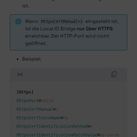
ist.
Wenn
eingestellt ist,
HttpsCertManual=1
ist die Local IO Bridge
nur über HTTPS
erreichbar. Der HTTP-Port wird nicht
geöffnet.
Beispiel:
ini
[Https]
HttpsPort
=
50110
HttpsCertManual
=
1
HttpsCertStoreName
=
My
HttpsCertIdentificationMethod
=
0
HttpsCertIdentificationMatchValue
=
my-serve