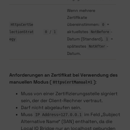
Wenn mehrere
Zertifikate
übereinstimmen:
=
HttpsCertSe
0
/
aktuellstes
-
lectionStrat
0
1
NotBefore
Datum (Standard),
=
egy
1
spätestes
-
NotAfter
Datum.
Anforderungen an Zertifikat bei Verwendung des
manuellen Modus (
)
:
HttpsCertManual=1
Muss von einer Zertifizierungsstelle signiert
sein, der der Client-Rechner vertraut.
Darf nicht abgelaufen sein.
Muss
im Feld „Subject
IP Address=127.0.0.1
Alternative Name“ (SAN) enthalten, da die
Local IO Bridge nur an localhost gebunden