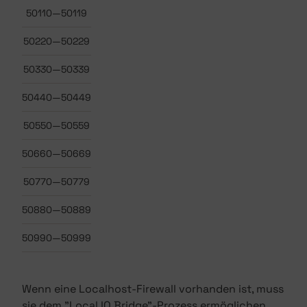
50110—50119
50220—50229
50330—50339
50440—50449
50550—50559
50660—50669
50770—50779
50880—50889
50990—50999
Wenn eine Localhost-Firewall vorhanden ist, muss
sie dem "Local IO Bridge"-Prozess ermöglichen,