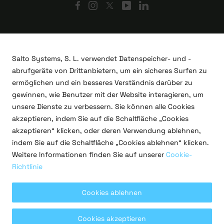
Salto Systems, S. L. verwendet Datenspeicher- und -
abrufgeräte von Drittanbietern, um ein sicheres Surfen zu
ermöglichen und ein besseres Verständnis darüber zu
gewinnen, wie Benutzer mit der Website interagieren, um
unsere Dienste zu verbessern. Sie können alle Cookies
akzeptieren, indem Sie auf die Schaltfläche „Cookies
akzeptieren“ klicken, oder deren Verwendung ablehnen,
indem Sie auf die Schaltfläche „Cookies ablehnen“ klicken.
F&E-Projekte
Weitere Informationen finden Sie auf unserer
Cookie-
Rechtliches
Richtlinie
Datenschutzrichtlinie
Nutzungsbedingungen
Cookie-Richtlinien
Cookies ablehnen
Copyright © 2026 Salto Systems, S.L.
Cookies akzeptieren
Alle Rechte vorbehalten.