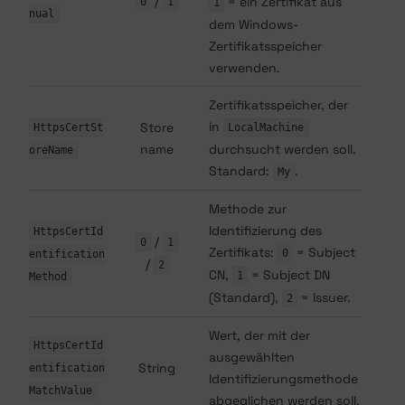
/
= ein Zertifikat aus
0
1
1
nual
dem Windows-
Zertifikatsspeicher
verwenden.
Zertifikatsspeicher, der
in
Store
HttpsCertSt
LocalMachine
name
durchsucht werden soll.
oreName
Standard:
.
My
Methode zur
Identifizierung des
HttpsCertId
/
0
1
Zertifikats:
= Subject
0
entification
/
2
CN,
= Subject DN
1
Method
(Standard),
= Issuer.
2
Wert, der mit der
HttpsCertId
ausgewählten
String
entification
Identifizierungsmethode
MatchValue
abgeglichen werden soll.