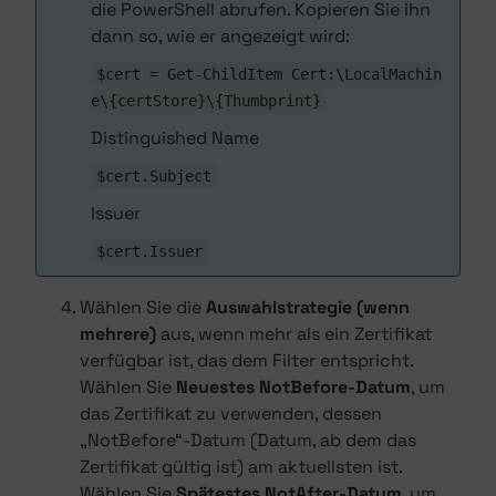
die PowerShell abrufen. Kopieren Sie ihn
dann so, wie er angezeigt wird:
$cert = Get-ChildItem Cert:\LocalMachin
e\{certStore}\{Thumbprint}
Distinguished Name
$cert.Subject
Issuer
$cert.Issuer
Wählen Sie die
Auswahlstrategie (wenn
mehrere)
aus, wenn mehr als ein Zertifikat
verfügbar ist, das dem Filter entspricht.
Wählen Sie
Neuestes NotBefore-Datum
, um
das Zertifikat zu verwenden, dessen
„NotBefore“-Datum (Datum, ab dem das
Zertifikat gültig ist) am aktuellsten ist.
Wählen Sie
Spätestes NotAfter-Datum
, um