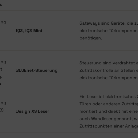
s
Gateways sind Geräte, die 
IQ3
,
IQ3 Mini
elektronische Türkomponent
benötigen.
Steuerung sind verdrahtet 
BLUEnet-Steuerung
Zutrittskontrolle an Stelle
elektronische Türkomponen
n
Ein Leser ist elektronisches
Türen oder anderen Zutritt
Design XS Leser
montiert und direkt mit ein
auch Wandleser genannt, w
Zutrittspunkten einer Anlage