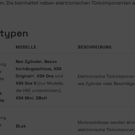
n. Die beinhaltet neben elektronischen Türkomponenten a
etypen
MODELLE
BESCHREIBUNG
Neo Zylinder
,
Neoxx
Vorhängeschloss
,
XS4
Original+
,
XS4 One
und
Elektronische Türkomponent
XS4 One S
(nur Modelle,
wie Zylinder oder Beschläge
die
HSE
unterstützen),
e
XS4 Mini
,
DBolt
te
Motorschlösser werden ähnli
DLok
elektronische Türkomponen