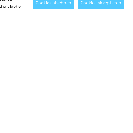
Cookies ablehnen
Cookies akzeptieren
chaltfläche
Mit
@SaltoSystems
in Verbindung bleiben