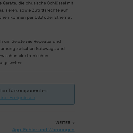
e Geräte, die physische Schlüssel mit
alisieren, sowie Zutrittsrechte auf
tionen können per USB oder Ethernet
ich um Geräte wie Repeater und
tfernung zwischen Gateways und
e zwischen elektronischen
ys weiter.
allen Türkomponenten
line-Ereignissen
.
WEITER
App-Fehler und Warnungen