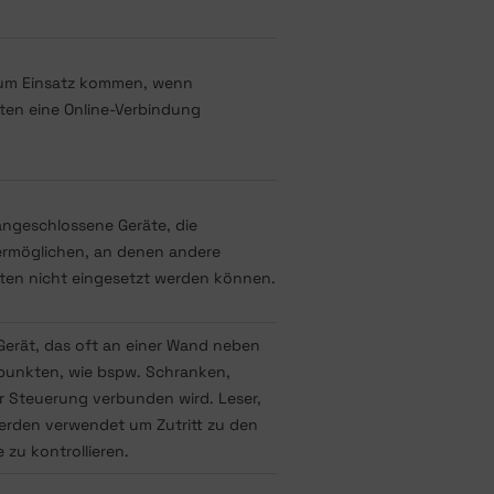
zum Einsatz kommen, wenn
en eine Online-Verbindung
angeschlossene Geräte, die
n ermöglichen, an denen andere
ten nicht eingesetzt werden können.
 Gerät, das oft an einer Wand neben
spunkten, wie bspw. Schranken,
er Steuerung verbunden wird. Leser,
erden verwendet um Zutritt zu den
 zu kontrollieren.