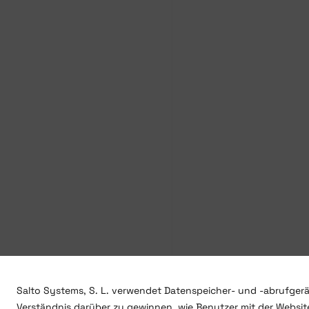
Salto Systems, S. L. verwendet Datenspeicher- und -abrufgerä
Verständnis darüber zu gewinnen, wie Benutzer mit der Website