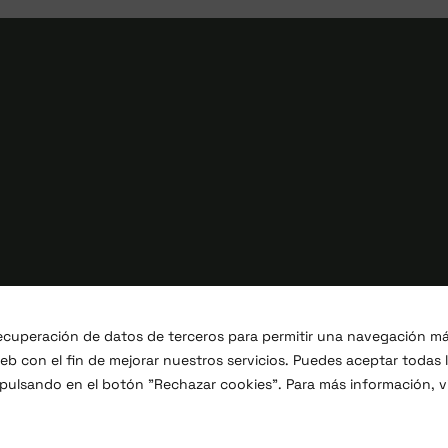
 recuperación de datos de terceros para permitir una navegación m
b con el fin de mejorar nuestros servicios. Puedes aceptar todas 
 pulsando en el botón "Rechazar cookies". Para más información, vi
 reservados.
Proyectos I+D+i
Legal
Política 