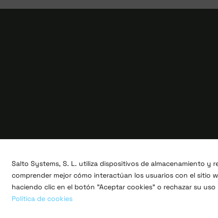
Salto Systems, S. L. utiliza dispositivos de almacenamiento y
comprender mejor cómo interactúan los usuarios con el sitio we
haciendo clic en el botón "Aceptar cookies" o rechazar su uso
Copyright © 2026 Salto Systems, S.L.
Todos los derechos
Política de cookies