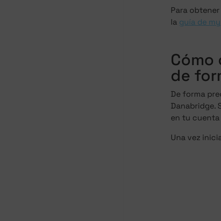
Para obtener
la
guía de m
Cómo o
de for
De forma pred
Danabridge. S
en tu cuenta
Una vez inici