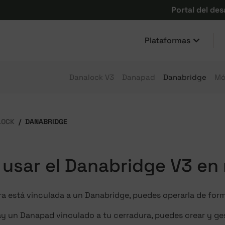
Portal del des
Plataformas
Danalock V3
Danapad
Danabridge
Mó
LOCK
DANABRIDGE
usar el Danabridge V3 en
ra está vinculada a un Danabridge, puedes operarla de for
ay un Danapad vinculado a tu cerradura, puedes crear y ge