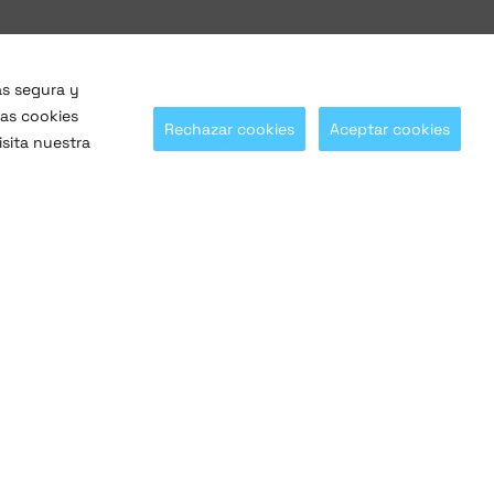
ás segura y
las cookies
Rechazar cookies
Aceptar cookies
sita nuestra
¡Síguenos en nuestras redes sociales!
@SaltoSystems