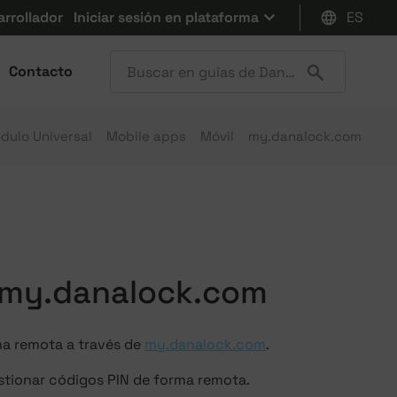
arrollador
Iniciar sesión en plataforma
ES
Contacto
dulo Universal
Mobile apps
Móvil
my.danalock.com
 my.danalock.com
ma remota a través de
my.danalock.com
.
stionar códigos PIN de forma remota.