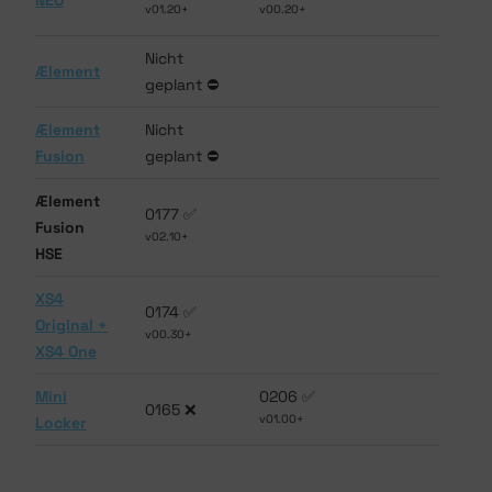
NEO
v01.20+
v00.20+
Nicht
Ælement
geplant ⛔
Ælement
Nicht
Fusion
geplant ⛔
Ælement
0177 ✅
Fusion
v02.10+
HSE
XS4
0174 ✅
Original +
v00.30+
XS4 One
Mini
0206 ✅
0165 ❌
v01.00+
Locker