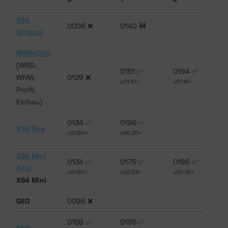
XS4
0008 ❌
0140 🚧
Original
WRD4000
(WRD,
0151 ✅
0194 ✅
WRM,
0129 ❌
v01.10+
v01.14+
Profil,
Einbau)
0134 ✅
0196 ✅
XS4 One
v01.80+
v00.20+
XS4 Mini
0134 ✅
0175 ✅
0196 ✅
Ansi
v01.80+
v02.03+
v00.20+
XS4 Mini
GEO
0096 ❌
0158 ✅
0195 ✅