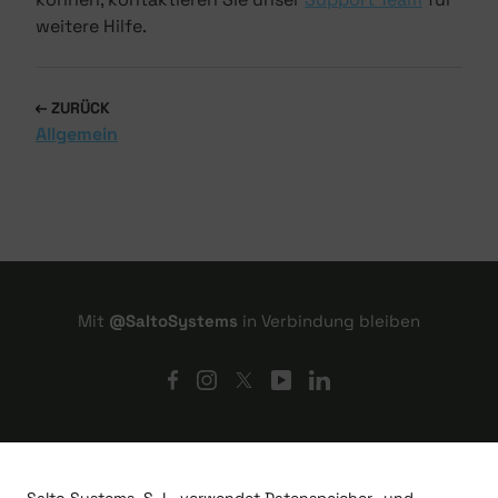
weitere Hilfe.
ZURÜCK
Allgemein
Mit
@SaltoSystems
in Verbindung bleiben