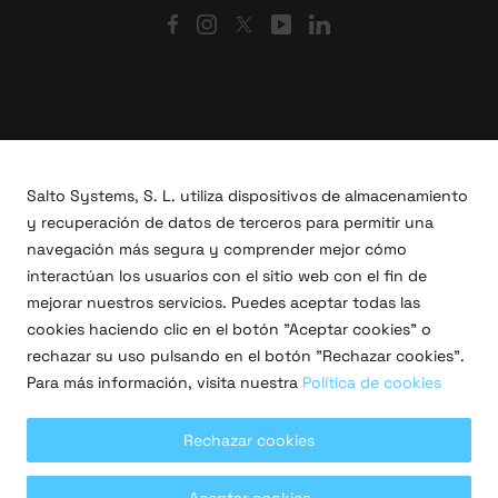
Salto Systems, S. L. utiliza dispositivos de almacenamiento
y recuperación de datos de terceros para permitir una
navegación más segura y comprender mejor cómo
interactúan los usuarios con el sitio web con el fin de
mejorar nuestros servicios. Puedes aceptar todas las
cookies haciendo clic en el botón "Aceptar cookies" o
Proyectos I+D+i
rechazar su uso pulsando en el botón "Rechazar cookies".
Legal
Para más información, visita nuestra
Política de cookies
Política de privacidad
Términos de uso
Política de cookies
Rechazar cookies
Copyright © 2026 Salto Systems, S.L.