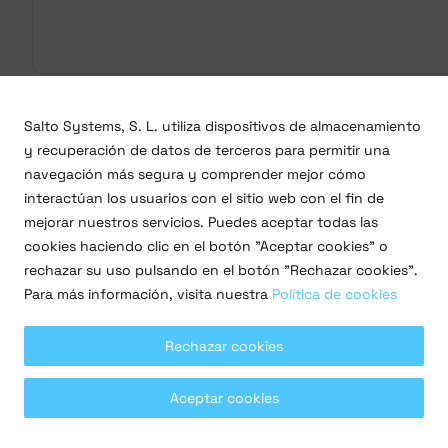
Pantalla de ajustes de
Salto Systems, S. L. utiliza dispositivos de almacenamiento
y recuperación de datos de terceros para permitir una
Ajustes de Space
navegación más segura y comprender mejor cómo
interactúan los usuarios con el sitio web con el fin de
En la pantalla de ajustes de Space en Spaxx, debes aña
mejorar nuestros servicios. Puedes aceptar todas las
ajustes de la conexión SHIP en Space. Estos indican la I
cookies haciendo clic en el botón "Aceptar cookies" o
comunicación.
rechazar su uso pulsando en el botón "Rechazar cookies".
Para más información, visita nuestra
Política de cookies
Rechazar cookies
Aceptar cookies