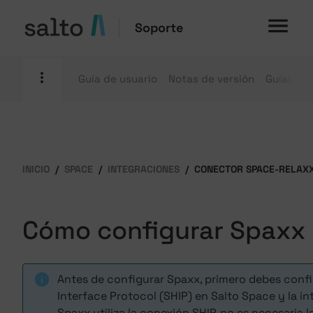
Soporte
Guía de usuario
Notas de versión
Guías pr
INICIO
SPACE
INTEGRACIONES
CONECTOR SPACE-RELAXX
Cómo configurar Spaxx
Antes de configurar Spaxx, primero debes confi
Interface Protocol (SHIP) en Salto Space y la i
Spaxx utiliza la conexión SHIP, no es necesaria 