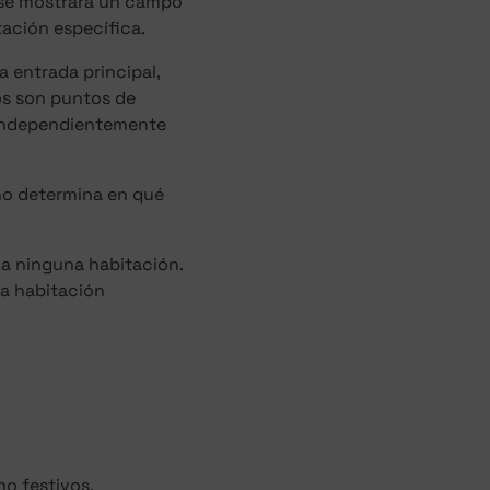
o se mostrará un campo
tación específica.
 entrada principal,
os son puntos de
 independientemente
no determina en qué
 a ninguna habitación.
a habitación
o festivos,