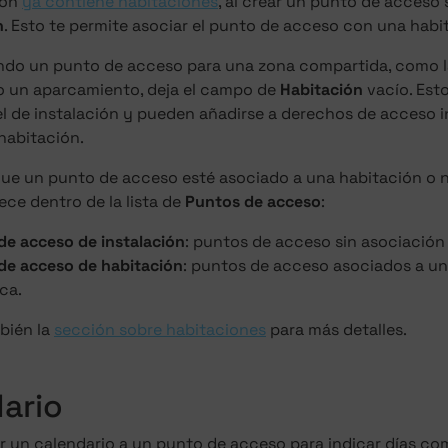
ción
ya contiene habitaciones
, al crear un punto de acces
n
. Esto te permite asociar el punto de acceso con una habi
ando un punto de acceso para una zona compartida, como la
o un aparcamiento, deja el campo de
Habitación
vacío. Est
el de instalación y pueden añadirse a derechos de acceso
habitación.
que un punto de acceso esté asociado a una habitación o 
ce dentro de la lista de
Puntos de acceso
:
de acceso de instalación
: puntos de acceso sin asociación
de acceso de habitación
: puntos de acceso asociados a un
ca.
bién la
sección sobre habitaciones
para más detalles.
ario
 un calendario a un punto de acceso para indicar días com