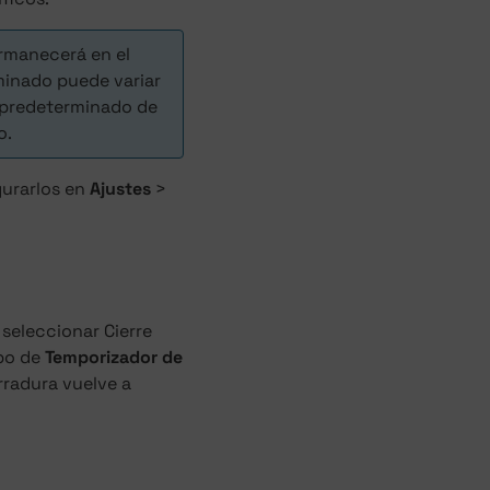
ermanecerá en el
inado puede variar
o predeterminado de
o.
gurarlos en
Ajustes
>
 seleccionar Cierre
po de
Temporizador de
erradura vuelve a