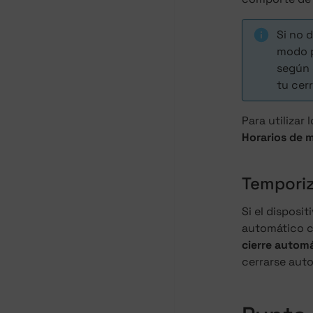
Si no 
modo p
según 
tu cer
Para utilizar
Horarios de 
Temporiz
Si el disposi
automático c
cierre autom
cerrarse aut