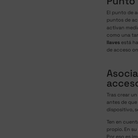
Punto 
El punto de a
puntos de acc
activan media
como una tarj
llaves
está ha
de acceso on
Asocia
acces
Tras crear un
antes de que 
dispositivo, 
Ten en cuenta
propio. En su
Por eso es im