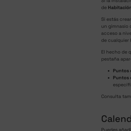
Si la instala
de
Habitació
Si estás cre
un gimnasio 
acceso a niv
de cualquier 
El hecho de 
pestaña apare
Puntos 
Puntos 
específi
Consulta tam
Calend
Puedes añadir