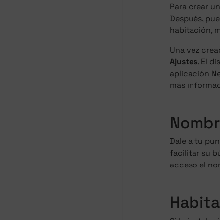
Para crear un
Después, pue
habitación, m
Una vez cread
Ajustes
. El 
aplicación Ne
más informac
Nombr
Dale a tu pu
facilitar su 
acceso el no
Habita