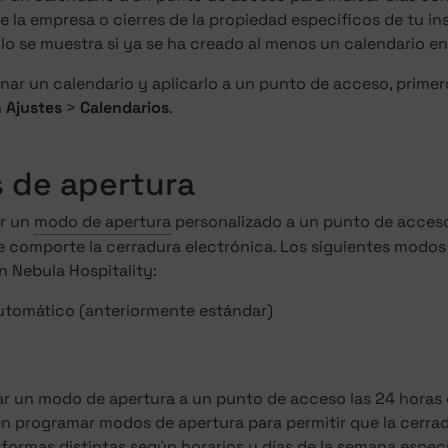
 la empresa o cierres de la propiedad específicos de tu in
lo se muestra si ya se ha creado al menos un calendario en 
nar un calendario y aplicarlo a un punto de acceso, primer
n
Ajustes
>
Calendarios
.
 de apertura
r un
modo de apertura
personalizado a un punto de acceso
e comporte la cerradura electrónica. Los siguientes modos
n Nebula Hospitality:
automático (anteriormente estándar)
r un modo de apertura a un punto de acceso las 24 horas del
n programar modos de apertura para permitir que la cerrad
ormas distintas según horarios y días de la semana especí