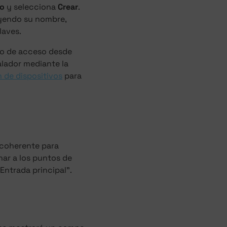
so
y selecciona
Crear
.
uyendo su nombre,
laves.
nto de acceso desde
alador mediante la
 de dispositivos
para
 coherente para
nar a los puntos de
Entrada principal".