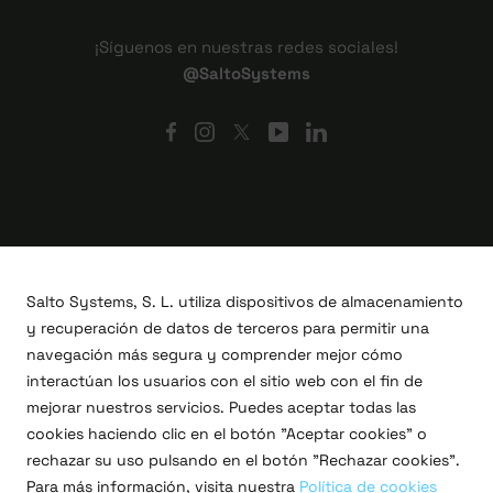
¡Síguenos en nuestras redes sociales!
@SaltoSystems
Salto Systems, S. L. utiliza dispositivos de almacenamiento
y recuperación de datos de terceros para permitir una
navegación más segura y comprender mejor cómo
interactúan los usuarios con el sitio web con el fin de
mejorar nuestros servicios. Puedes aceptar todas las
cookies haciendo clic en el botón "Aceptar cookies" o
Proyectos I+D+i
rechazar su uso pulsando en el botón "Rechazar cookies".
Legal
Para más información, visita nuestra
Política de cookies
Política de privacidad