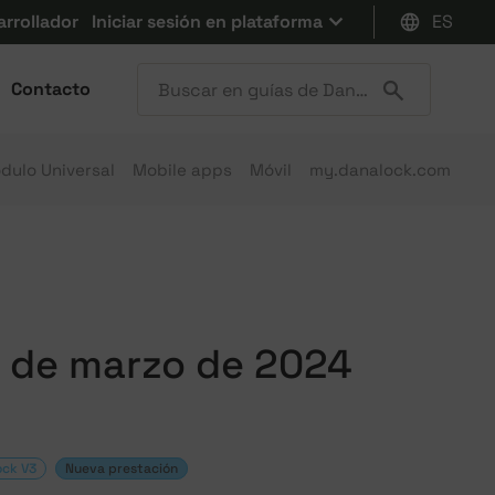
arrollador
Iniciar sesión en plataforma
ES
Contacto
dulo Universal
Mobile apps
Móvil
my.danalock.com
k de marzo de 2024
ock V3
Nueva prestación