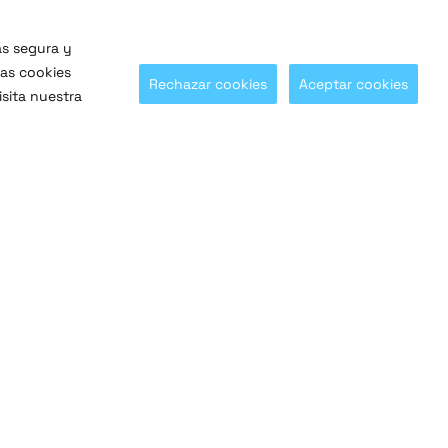
ás segura y
las cookies
Rechazar cookies
Aceptar cookies
sita nuestra
¡Síguenos en nuestras redes sociales!
@SaltoSystems