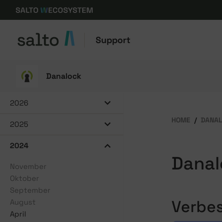
Support
Danalock
2026
HOME
DANA
2025
2024
Danal
November
Oktober
September
Verbe
August
April