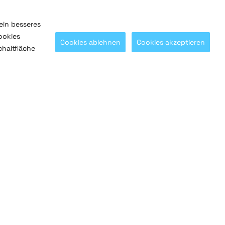
ein besseres
ookies
Cookies ablehnen
Cookies akzeptieren
chaltfläche
Mit
@SaltoSystems
in Verbindung bleiben