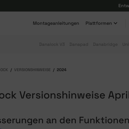
Entw
Montageanleitungen
Plattformen
Danalock V3
Danapad
Danabridge
Un
LOCK
VERSIONSHINWEISE
2024
ock Versionshinweise Apri
sserungen an den Funktione