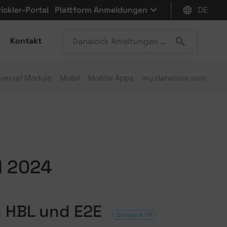
ickler-Portal
Plattform Anmeldungen
DE
Kontakt
iversal Module
Mobil
Mobile Apps
my.danalock.com
l 2024
n HBL und E2E
Danalock V3