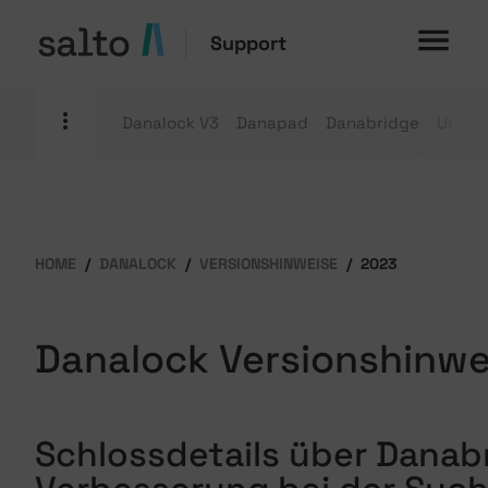
Support
Danalock V3
Danapad
Danabridge
Univer
HOME
DANALOCK
VERSIONSHINWEISE
2023
Danalock Versionshinwe
Schlossdetails über Danab