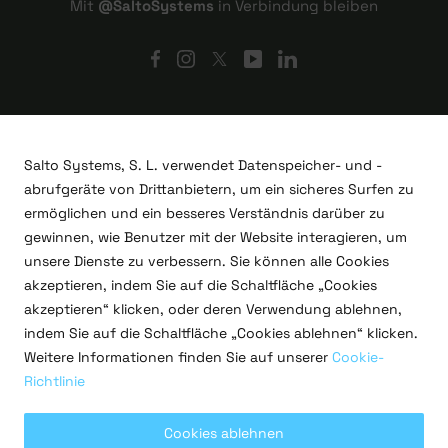
Mit
@SaltoSystems
in Verbindung bleiben
Salto Systems, S. L. verwendet Datenspeicher- und -
abrufgeräte von Drittanbietern, um ein sicheres Surfen zu
ermöglichen und ein besseres Verständnis darüber zu
gewinnen, wie Benutzer mit der Website interagieren, um
unsere Dienste zu verbessern. Sie können alle Cookies
akzeptieren, indem Sie auf die Schaltfläche „Cookies
akzeptieren“ klicken, oder deren Verwendung ablehnen,
indem Sie auf die Schaltfläche „Cookies ablehnen“ klicken.
F&E-Projekte
Weitere Informationen finden Sie auf unserer
Cookie-
Rechtliches
Richtlinie
Datenschutzrichtlinie
Nutzungsbedingungen
Cookie-Richtlinien
Cookies ablehnen