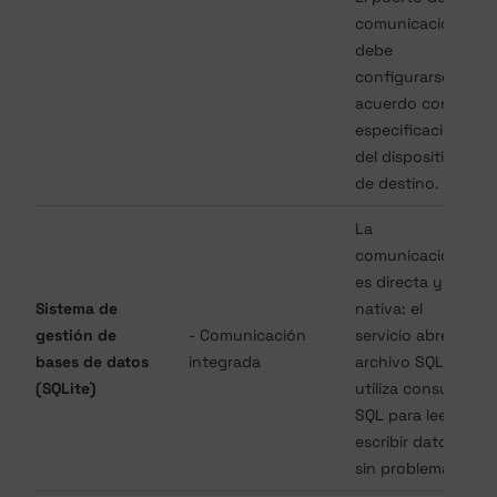
comunicación
debe
configurarse de
acuerdo con las
especificaciones
del dispositivo
de destino.
La
comunicación
es directa y
Sistema de
nativa: el
gestión de
- Comunicación
servicio abre el
bases de datos
integrada
archivo SQLite y
(SQLite)
utiliza consultas
SQL para leer y
escribir datos
sin problemas.