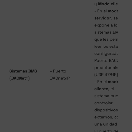
y
Modo cliente
.
- En el
modo
servidor
, se
expone a los
sistemas BMS, lo
que les permite
leer los estados
configurados.
Puerto BAC7
predeterminado
Sistemas BMS
- Puerto
(UDP 47815).
(BACNet®)
BACnet/IP
- En el
modo
cliente
, el
sistema puede
controlar
dispositivos
externos, como
una unidad VRV.
El puerto de