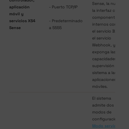
Sense, la nube,
aplicación
- Puerto TCP/IP
la interfaz con
móvil y
componentes
servicios XS4
- Predeterminado
internos como
Sense
a 5555
el servicio BAS y
el servicio
Webhook, y
exponga las
capacidades de
supervisión del
sistema a las
aplicaciones
móviles.
El sistema
admite dos
modos de
configuración:
Modo servidor