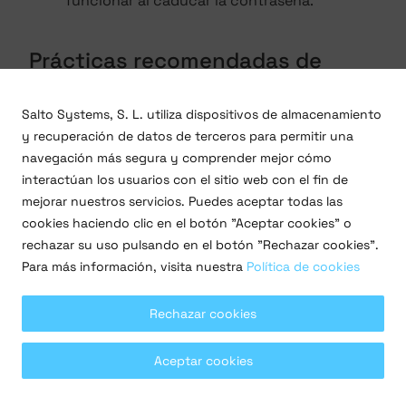
funcionar al caducar la contraseña.
Prácticas recomendadas de
seguridad
Salto Systems, S. L. utiliza dispositivos de almacenamiento
A continuación, se incluye una serie de prácticas
y recuperación de datos de terceros para permitir una
recomendadas para un sistema seguro:
navegación más segura y comprender mejor cómo
interactúan los usuarios con el sitio web con el fin de
Asegúrate de que el sistema operativo de tu
mejorar nuestros servicios. Puedes aceptar todas las
servidor y estaciones de trabajo estén
cookies haciendo clic en el botón "Aceptar cookies" o
actualizados con los últimos parches de
rechazar su uso pulsando en el botón "Rechazar cookies".
seguridad. Por supuesto, evita utilizar
Para más información, visita nuestra
Política de cookies
sistemas operativos Windows que hayan
quedado obsoletos y para los que el
Rechazar cookies
proveedor ya no ofrezca soporte.
Utiliza una cuenta de Windows con pocos
privilegios para ejecutar el servicio XS4
Aceptar cookies
Sense. Por ejemplo,
o, mejor aún,
NT SERVICE
(de forma
NT SERVICE\XS4 Sense Service