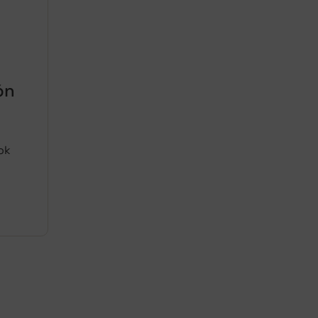
ón
ok