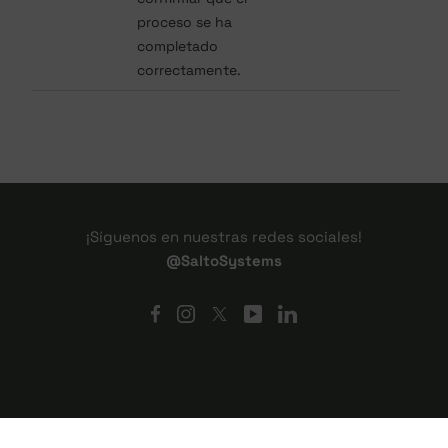
proceso se ha
completado
correctamente.
¡Síguenos en nuestras redes sociales!
@SaltoSystems