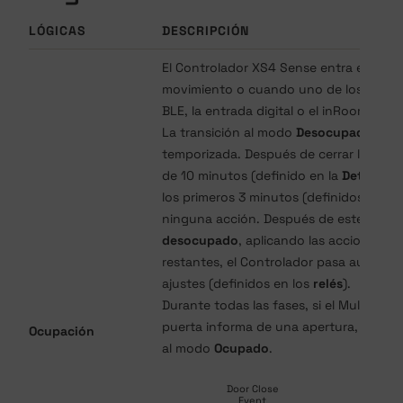
LÓGICAS
DESCRIPCIÓN
El Controlador XS4 Sense entra en mo
movimiento o cuando uno de los diposit
BLE, la entrada digital o el inRoomNode
La transición al modo
Desocupado
se p
temporizada. Después de cerrar la puer
de 10 minutos (definido en la
Detecció
los primeros 3 minutos (definidos en la
ninguna acción. Después de este perío
desocupado
, aplicando las acciones (d
restantes, el Controlador pasa automá
ajustes (definidos en los
relés
).
Durante todas las fases, si el Multisen
puerta informa de una apertura, el proc
Ocupación
al modo
Ocupado
.