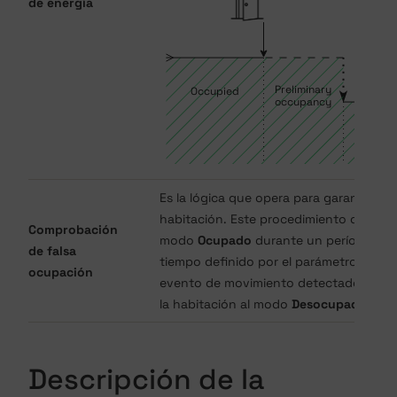
de energía
Es la lógica que opera para garantizar 
habitación. Este procedimiento de seg
Comprobación
modo
Ocupado
durante un período pro
de falsa
tiempo definido por el parámetro
Compr
ocupación
evento de movimiento detectado por e
la habitación al modo
Desocupado
.
Descripción de la