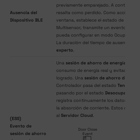
previamente emparejado. A continuació
Ausencia del
resalta como perdido. Como acción final
Dispositivo BLE
ventana, establece el estado de ese se
Multisensor, transmite un evento de mo
pueda configurar en modo Ocupado.
La duración del tiempo de ausencia se 
experto
.
Una
sesión de ahorro de energía (ESS)
consumo de energía real y evitado de la
logrado. Una
sesión de ahorro de energ
Controlador pasa del estado
Tentativa
pasando por el estado
Desocupado
. D
registra continuamente los datos de 
la absorción de corriente. Estos datos 
al
Servidor Cloud
.
(ESS)
Evento de
sesión de ahorro