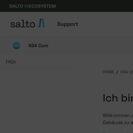
Support
XS4 Com
FAQs
HOME
XS4 C
Ich b
Willkommen au
Gebäude zu e