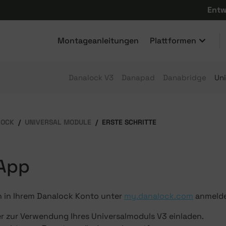
Entw
Montageanleitungen
Plattformen
Danalock V3
Danapad
Danabridge
Un
LOCK
UNIVERSAL MODULE
ERSTE SCHRITTE
App
h in Ihrem Danalock Konto unter
my.danalock.com
anmelde
r zur Verwendung Ihres Universalmoduls V3 einladen.