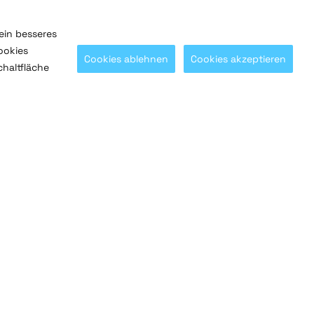
ein besseres
ookies
Cookies ablehnen
Cookies akzeptieren
chaltfläche
Mit
@SaltoSystems
in Verbindung bleiben