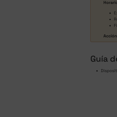
Horari
E
R
F
Acció
Guía d
Disposit