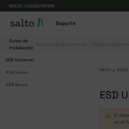
Soporte
Guías de
Cerraduras Electrónicas
Cilindros Electrón
instalación
ESD Universal
INICIO
GUÍAS
XS4 Sense
XS4 Sense
ESD U
El dis
en el f