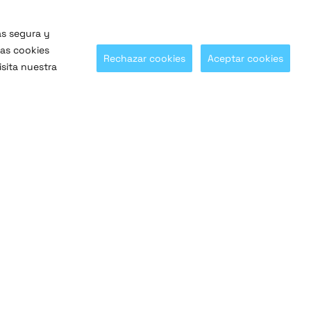
ás segura y
las cookies
Rechazar cookies
Aceptar cookies
sita nuestra
¡Síguenos en nuestras redes sociales!
@SaltoSystems