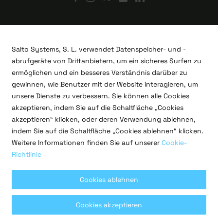
Salto Systems, S. L. verwendet Datenspeicher- und -
abrufgeräte von Drittanbietern, um ein sicheres Surfen zu
ermöglichen und ein besseres Verständnis darüber zu
gewinnen, wie Benutzer mit der Website interagieren, um
unsere Dienste zu verbessern. Sie können alle Cookies
akzeptieren, indem Sie auf die Schaltfläche „Cookies
akzeptieren“ klicken, oder deren Verwendung ablehnen,
indem Sie auf die Schaltfläche „Cookies ablehnen“ klicken.
F&E-Projekte
Weitere Informationen finden Sie auf unserer
Cookie-
Rechtliches
Richtlinie
Datenschutzrichtlinie
Nutzungsbedingungen
Cookie-Richtlinien
Cookies ablehnen
Copyright © 2026 Salto Systems, S.L.
Cookies akzeptieren
Alle Rechte vorbehalten.