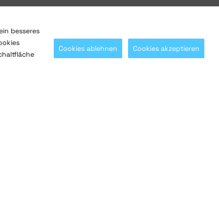
ein besseres
ookies
Cookies ablehnen
Cookies akzeptieren
chaltfläche
Mit
@SaltoSystems
in Verbindung bleiben